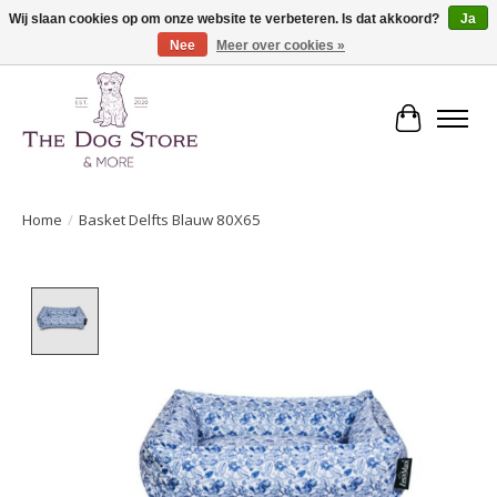
Wij slaan cookies op om onze website te verbeteren. Is dat akkoord?
Ja
Nee
Meer over cookies »
De speciaalzaak in hondenartikelen en meer!
Winkelwa
Home
/
Basket Delfts Blauw 80X65
Product image slideshow Items