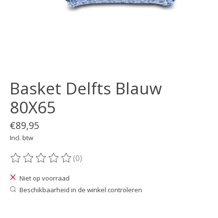
Basket Delfts Blauw
80X65
€89,95
Incl. btw
(0)
De beoordeling van dit product is
0
van de 5
Niet op voorraad
Beschikbaarheid in de winkel controleren