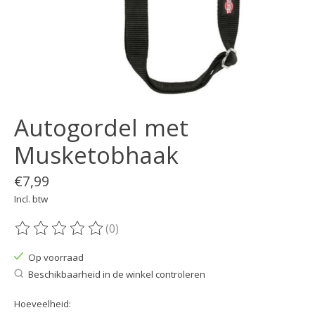
Autogordel met
Musketobhaak
€7,99
Incl. btw
(0)
De beoordeling van dit product is
0
van de 5
Op voorraad
Beschikbaarheid in de winkel controleren
Hoeveelheid: