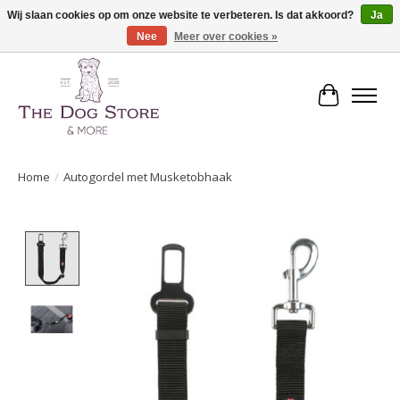
Wij slaan cookies op om onze website te verbeteren. Is dat akkoord?
Ja
Nee
Meer over cookies »
De speciaalzaak in hondenartikelen en meer!
Winkelwa
Home
/
Autogordel met Musketobhaak
Product image slideshow Items