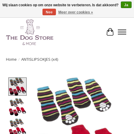
Wij slaan cookies op om onze website te verbeteren. Is dat akkoord?
Ja
Nee
Meer over cookies »
De speciaalzaak in hondenartikelen en meer!
Winkelwa
Home
/
ANTISLIPSOKJES (x4)
Product image slideshow Items