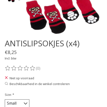
ANTISLIPSOKJES (x4)
€8,25
Incl. btw
(0)
De beoordeling van dit product is
0
van de 5
Niet op voorraad
Beschikbaarheid in de winkel controleren
Size:
*