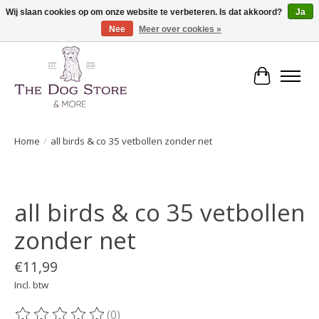
Wij slaan cookies op om onze website te verbeteren. Is dat akkoord?
Ja
Nee
Meer over cookies »
De speciaalzaak in hondenartikelen en meer!
Winkelwa
Home
/
all birds & co 35 vetbollen zonder net
Product image slideshow Items
all birds & co 35 vetbollen
zonder net
€11,99
Incl. btw
(0)