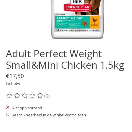
Adult Perfect Weight
Small&Mini Chicken 1.5kg
€17,50
Incl. btw
(0)
De beoordeling van dit product is
0
van de 5
Niet op voorraad
Beschikbaarheid in de winkel controleren