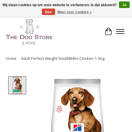
Wij slaan cookies op om onze website te verbeteren. Is dat akkoord?
Ja
Nee
Meer over cookies »
De speciaalzaak in hondenartikelen en meer!
Winkelwa
Home
/
Adult Perfect Weight Small&Mini Chicken 1.5kg
Product image slideshow Items